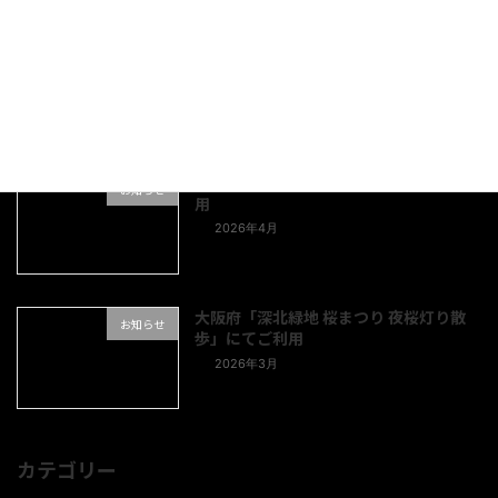
愛知県「とびしま宵あかり」にてご利用
お知らせ
2026年5月
福島県「蛇の鼻2026ふじ祭り」にてご利
お知らせ
用
2026年4月
大阪府「深北緑地 桜まつり 夜桜灯り散
お知らせ
歩」にてご利用
2026年3月
カテゴリー