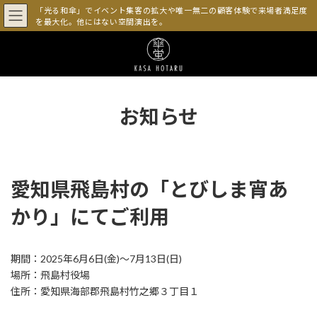
コ
ナ
「光る和傘」でイベント集客の拡大や唯一無二の顧客体験で来場者満足度
ン
ビ
を最大化。他にはない空間演出を。
テ
ゲ
ン
ー
ツ
シ
へ
ョ
ス
ン
キ
に
お知らせ
ッ
移
プ
動
愛知県飛島村の「とびしま宵あ
かり」にてご利用
期間：2025年6月6日(金)～7月13日(日)
場所：飛島村役場
住所：愛知県海部郡飛島村竹之郷３丁目１