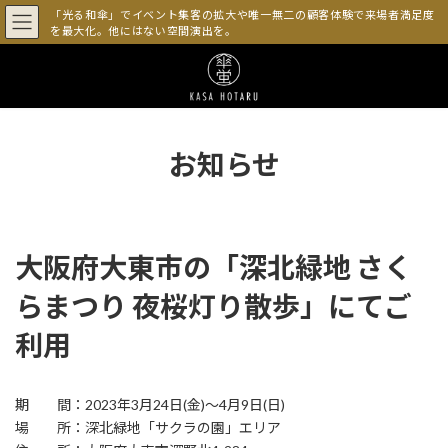
コ
ナ
「光る和傘」でイベント集客の拡大や唯一無二の顧客体験で来場者満足度
ン
ビ
を最大化。他にはない空間演出を。
テ
ゲ
ン
ー
ツ
シ
へ
ョ
ス
ン
キ
に
お知らせ
ッ
移
プ
動
大阪府大東市の「深北緑地 さく
らまつり 夜桜灯り散歩」にてご
利用
期 間：2023年3月24日(金)～4月9日(日)
場 所：深北緑地「サクラの園」エリア