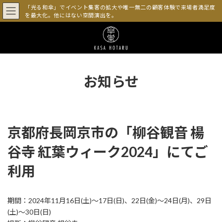
コ
ナ
「光る和傘」でイベント集客の拡大や唯一無二の顧客体験で来場者満足度
ン
ビ
を最大化。他にはない空間演出を。
テ
ゲ
ン
ー
ツ
シ
へ
ョ
ス
ン
キ
に
お知らせ
ッ
移
プ
動
京都府長岡京市の「柳谷観音 楊
谷寺 紅葉ウィーク2024」にてご
利用
期間：2024年11月16日(土)～17日(日)、22日(金)～24日(月)、29日
(土)～30日(日)